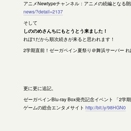
アニメ
Newtype
チャンネル：アニメの続編となる
news/?detail=2137
そして
しののめさんちにもとうとう来ました！
れぽ1だから順次続きが来ると思われます！
2学期直前！
ゼーガペイン
夏祭り＠舞浜サーバー れ
更に更に追記。
ゼーガペイン
Blu-ray
Box発売記念イベント 「2学
ゲームの総合エンタメサイト
http://bit.ly/98HGN0