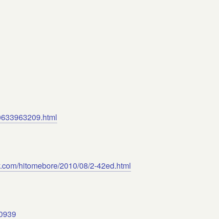
-10633963209.html
fty.com/hitomebore/2010/08/2-42ed.html
70939