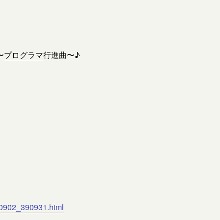
〜
プログラマ
行進曲〜♪
100902_390931.html