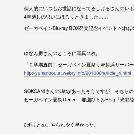
個人的にいつもお世話になってる
しげる
さんのレポ
4年越しの思いにほろりときました……
ゼーガペイン
Blu-ray
BOX発売記念イベント のれぽ
ゆなん房さんのところに写真２枚。
「２学期直前！
ゼーガペイン
夏祭り＠舞浜サーバー
http://yunanbou.at.webry.info/201008/article_4.html
SOKOANIさんのUstがあったそうですが、そちら
ゼーガペイン
夏祭り▼▼｜那瀬ひとみBlog『光彩陸離
2ch
まとめ。やられやく早かった。