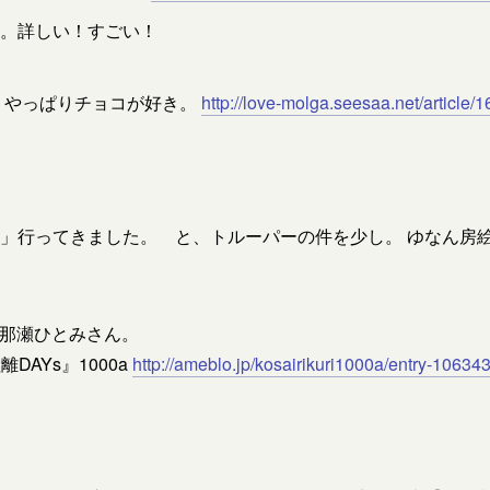
。詳しい！すごい！
: やっぱりチョコが好き。
http://love-molga.seesaa.net/article
」行ってきました。 と、トルーパーの件を少し。 ゆなん房絵
の那瀬ひとみさん。
DAYs』1000a
http://ameblo.jp/kosairikuri1000a/entry-1063