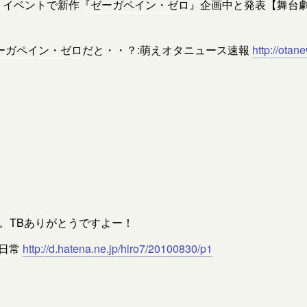
りイベントで新作『
ゼーガペイン・ゼロ
』企画中と発表【舞台
ーガペイン・ゼロ
だと・・？:萌えオタニュース速報
http://otan
レポ。TBありがとうですよー！
日
常
http://d.hatena.ne.jp/hiro7/20100830/p1