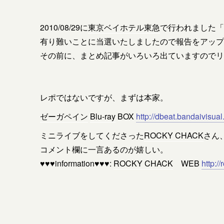
2010/08/29に
東京ベイホテル東急
で行われました「
有り難いことに当選いたしましたので報告をアップ
その前に、まとめ記事がいろいろ出ていますのでリ
レポではないですが、まずは本家。
ゼーガペイン
Blu-ray
BOX
http://dbeat.bandaivisual
ミニライブをしてくださった
ROCKY CHACK
さん
コメント欄に一言あるのが嬉しい。
♥♥♥information♥♥♥:
ROCKY CHACK
WEB
http:/