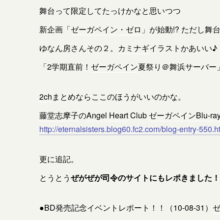
舞台って限定してたっけかなと思いつつ
新企画「
ゼーガペイン・ゼロ
」が始動!? ただし舞台
ゆなん房さんその２。
カミナギ
イラストかあいい♪
「2学期直前！
ゼーガペイン
夏祭り＠舞浜サーバー
2ch
まとめならここのほうがいいのかな。
藤堂志摩子
の
Angel Heart
Club
ゼーガペイン
Blu-ra
http://eternalsisters.blog60.fc2.com/blog-entry-550.h
更に追記。
とうとう
ぜがぜが司令のサイトにもレポきました！
●BD発売記念イベントレポート！！（10-08-31）