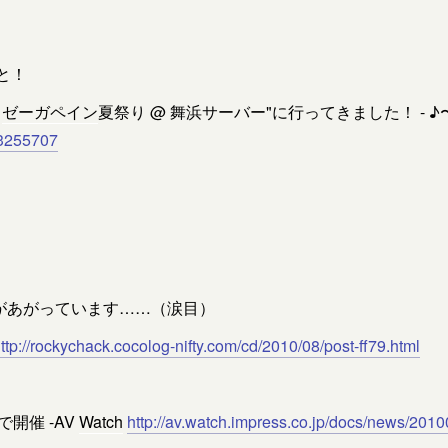
と！
！
ゼーガペイン
夏祭り @ 舞浜サーバー"に行ってきました！ - ♪
83255707
があがっています……（涙目）
ttp://rockychack.cocolog-nifty.com/cd/2010/08/post-ff79.html
開催 -AV
Watch
http://av.watch.impress.co.jp/docs/news/20