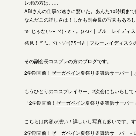
レポの方は……
ABIさんの仕事の速さに驚いた。あんた10時頃ま
なんだこの詳しさは！しかも副会長の写真もあるし
”e” じゃない〜 ヾ(・ε・。)ｫｨｫｨ｜
ブルーレイディス
発見！ °ﾟ°｡｡ヾ( ~▽~)ﾂ ﾜｰｲ♪｜
ブルーレイディスク
その副会長コスプレの方のブログです。
2学期直前！
ゼーガペイン
夏祭り＠舞浜サーバー｜
もうひとりの
コスプレイヤー
、2次会にもいらして
「2学期直前！
ゼーガペイン
夏祭り＠舞浜サーバー
こちらは内容が凄い！詳しいし写真も多いです。す
2学期直前！
ゼーガペイン
夏祭り＠舞浜サーバー -