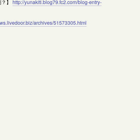
劇？】
http://yunakiti.blog79.fc2.com/blog-entry-
ews.livedoor.biz/archives/51573305.html