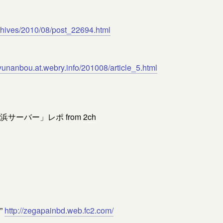
chives/2010/08/post_22694.html
/yunanbou.at.webry.info/201008/article_5.html
浜サーバー」レポ from
2ch
”
http://zegapainbd.web.fc2.com/