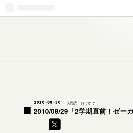
2010
-
08
-
30
視聴読
おでかけ
2010/08/29「2学期直前！