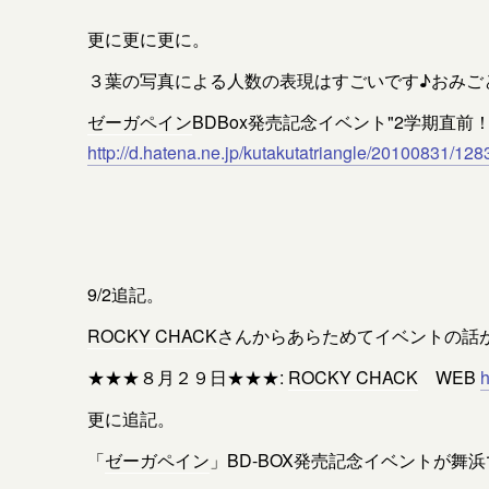
更に更に更に。
３葉の写真による人数の表現はすごいです♪おみご
ゼーガペイン
BDBox発売記念イベント"2学期直前
http://d.hatena.ne.jp/kutakutatriangle/20100831/12
9/2追記。
ROCKY CHACK
さんからあらためてイベントの話
★★★８月２９日★★★:
ROCKY CHACK
WEB
h
更に追記。
「
ゼーガペイン
」BD-BOX発売記念イベントが舞浜で