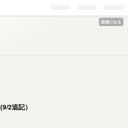
読者になる
9/2追記）