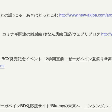
との話 :
にゅーあきばどっとこむ
http://www.new-akiba.com/ar
」
カミナギ
関連の雑感編 ゆなん房絵日記/
ウェブリブログ
http:/
y
BOX発売記念イベント「2学期直前！
ゼーガペイン
夏祭り＠舞
tml
ゼーガペイン
BD化応援サイト“
Blu-ray
の未来へ、
エンタングル
！