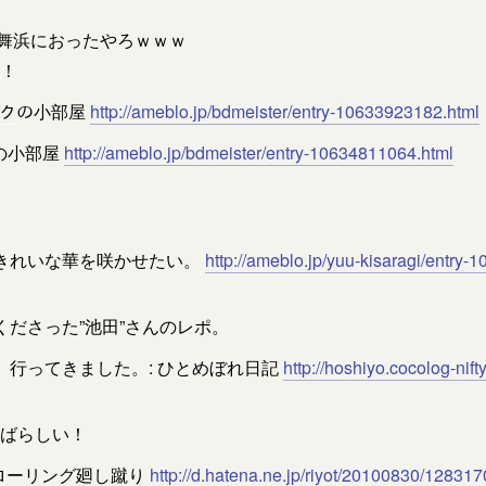
で舞浜におったやろｗｗｗ
！
ク
の小部屋
http://ameblo.jp/bdmeister/entry-10633923182.html
の小部屋
http://ameblo.jp/bdmeister/entry-10634811064.html
きれいな華を咲かせたい。
http://ameblo.jp/yuu-kisaragi/entry
くださった”池田”さんのレポ。
」行ってきました。: ひとめぼれ日記
http://hoshiyo.cocolog-ni
ばらしい！
 ローリング廻し蹴り
http://d.hatena.ne.jp/riyot/20100830/12831