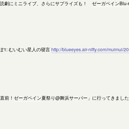
朗読劇にミニライブ、さらにサプライズも！
ゼーガペイン
Blu-
ぽ1: むいむい星人の寝言
http://blueeyes.air-nifty.com/muimui
期直前！
ゼーガペイン
夏祭り@舞浜サーバー」に行ってきました！！！ 